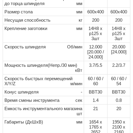
до торца шпинделя
мм
Размер стола
мм
600х400
600х400
Несущая способность
кг
200
200
Крепление заготовки
мм
14H8 x
14H8 x
p125 x
p125 x
3шт
3шт
Скорость шпинделя
Об/мин
12.000
20.000
[20.000 /
[24.000]
24.000]
Мощность шпинделя(Непр./30 мин)
3.7/5.5
2.2/3.7
кВт
Скорость быстрых перемещений
60 / 60 /
60 / 60 /
X/Y/Z
м/мин
60
54
Конус шпинделя
-
BBT30
BBT30
Время смены инструмента
сек
1.4
0.8
Емкость инструментального магазина
21
20
шт
Габариты (ДхШхВ)
мм
1654 x
1950 x
1765 x
2100 x
2652
2160