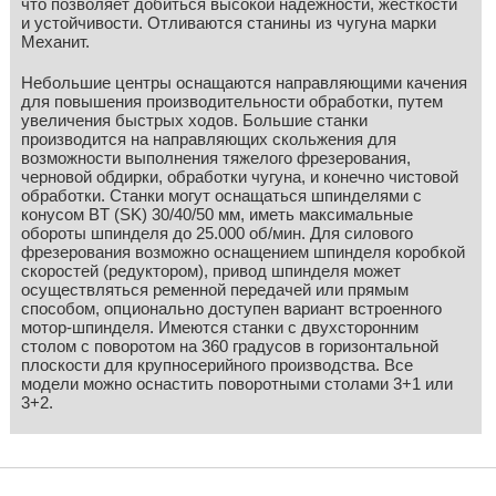
что позволяет добиться высокой надежности, жесткости
и устойчивости. Отливаются станины из чугуна марки
Механит.
Небольшие центры оснащаются направляющими качения
для повышения производительности обработки, путем
увеличения быстрых ходов. Большие станки
производится на направляющих скольжения для
возможности выполнения тяжелого фрезерования,
черновой обдирки, обработки чугуна, и конечно чистовой
обработки. Станки могут оснащаться шпинделями с
конусом BT (SK) 30/40/50 мм, иметь максимальные
обороты шпинделя до 25.000 об/мин. Для силового
фрезерования возможно оснащением шпинделя коробкой
скоростей (редуктором), привод шпинделя может
осуществляться ременной передачей или прямым
способом, опционально доступен вариант встроенного
мотор-шпинделя. Имеются станки с двухсторонним
столом с поворотом на 360 градусов в горизонтальной
плоскости для крупносерийного производства. Все
модели можно оснастить поворотными столами 3+1 или
3+2.