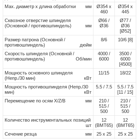
Max. диаметр х длина обработки
мм
Ø354 х
Ø354 х
460
445
Сквозное отверстие шпинделя
Ø66 /
Ø77 /
(Основной / противошпиндель)
мм
Ø36
Ø36
[Ø52]
Размер патрона (Основной /
8/6
10/6 [8]
противошпиндель)
дюйм
Скорость шпинделя (Основной /
4000 /
3500 /
противошпиндель)
Об/мин
6000
6000
[4500]
Мощность основного шпинделя
11/15
18/22
(Непр./30 мин)
кВт
Мощность противошпинделя (Непр./30
5.5 / 7.5
5.5 / 7.5
мин)
кВт
[11 / 15]
Перемещение по осям Х/Z/B
мм
210 /
210 /
515 /
515 /
500
500
Количество инструментальных позиций
12
12
шт
(BMT65)
(BMT65)
Сечение резца
мм
25 х 25
25 х 25